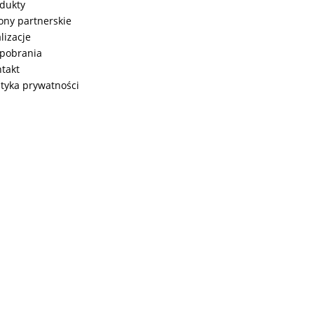
dukty
ony partnerskie
lizacje
pobrania
takt
ityka prywatności